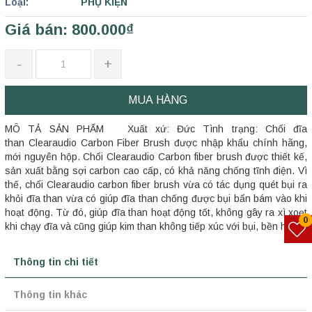
Loại:
PHỤ KIỆN
Giá bán: 800.000₫
-
+
MUA HÀNG
MÔ TẢ SẢN PHẨM Xuất xứ: Đức Tình trạng: Chổi đĩa
than Clearaudio Carbon Fiber Brush được nhập khẩu chính hãng,
mới nguyên hộp. Chổi Clearaudio Carbon fiber brush được thiết kế,
sản xuất bằng sợi carbon cao cấp, có khả năng chống tĩnh điện. Vì
thế, chổi Clearaudio carbon fiber brush vừa có tác dụng quét bụi ra
khỏi đĩa than vừa có giúp đĩa than chống được bụi bẩn bám vào khi
hoạt động. Từ đó, giúp đĩa than hoạt động tốt, không gây ra xì xoẹt
0
khi chạy đĩa và cũng giúp kim than không tiếp xúc với bụi, bền hơn
Thông tin chi tiết
Thông tin khác