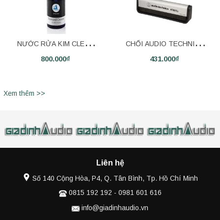
NƯỚC RỬA KIM CLEAR
CHỔI AUDIO TECHNICA
800.000₫
431.000₫
AUDIO ELIXIR
AT6011a
Xem thêm >>
Liên hệ
Số 140 Cộng Hòa, P4, Q. Tân Bình, Tp. Hồ Chí Minh
0815 192 192
-
0981 601 616
info@giadinhaudio.vn