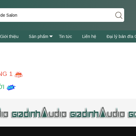
Giới thiệu
Sản phẩm
Tin tức
Liên hệ
Đại lý bán đĩa 
NG 1
ỚI