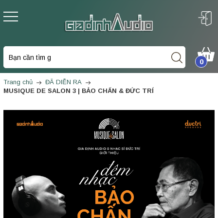
0
Trang chủ
ĐÃ DIỄN RA
MUSIQUE DE SALON 3 | BẢO CHẤN & ĐỨC TRÍ