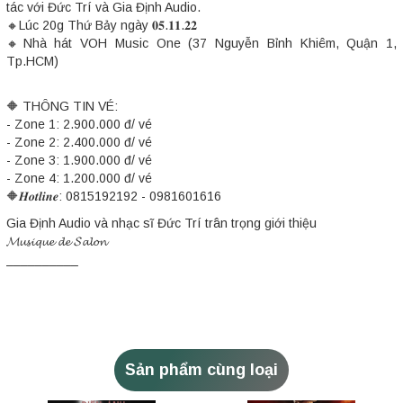
tác với Đức Trí và Gia Định Audio.
🔸️Lúc 20g Thứ Bảy ngày 𝟎𝟓.𝟏𝟏.𝟐𝟐
🔸️Nhà hát VOH Music One (37 Nguyễn Bỉnh Khiêm, Quận 1,
Tp.HCM)
🔶️ THÔNG TIN VÉ:
- Zone 1: 2.900.000 đ/ vé
- Zone 2: 2.400.000 đ/ vé
- Zone 3: 1.900.000 đ/ vé
- Zone 4: 1.200.000 đ/ vé
🔶️𝑯𝒐𝒕𝒍𝒊𝒏𝒆: 0815192192 - 0981601616
Gia Định Audio và nhạc sĩ Đức Trí trân trọng giới thiệu
𝓜𝓾𝓼𝓲𝓺𝓾𝓮 𝓭𝓮 𝓢𝓪𝓵𝓸𝓷
__________
Sản phẩm cùng loại