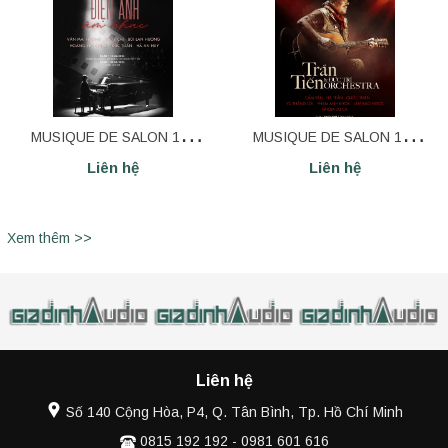
MUSIQUE DE SALON 16 |
MUSIQUE DE SALON 15 |
Liên hệ
Liên hệ
ÂM NHẠC & ĐIỆN ẢNH
TRẦN TIẾN & ĐỨC TRÍ
ORCHESTRA | TP HCM
Xem thêm >>
Liên hệ
Số 140 Cộng Hòa, P4, Q. Tân Bình, Tp. Hồ Chí Minh
0815 192 192
-
0981 601 616