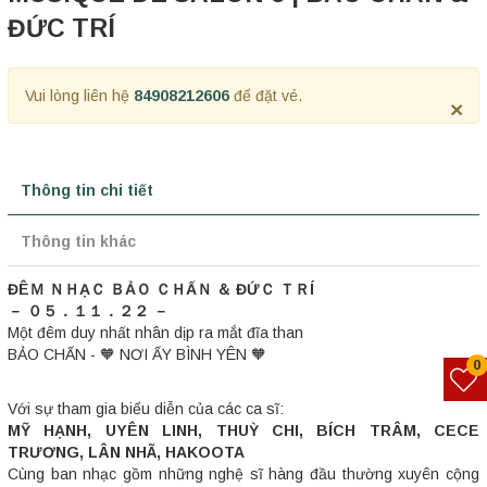
ĐỨC TRÍ
Vui lòng liên hệ
84908212606
để đặt vé.
×
Thông tin chi tiết
Thông tin khác
ĐÊＭ ＮＨẠＣ ＢẢＯ ＣＨẤＮ ＆ ĐỨＣ ＴＲÍ
－ ０５．１１．２２ －
Một đêm duy nhất nhân dịp ra mắt đĩa than
BẢO CHẤN - 🧡 NƠI ẤY BÌNH YÊN 🧡
0
Với sự tham gia biểu diễn của các ca sĩ:
MỸ HẠNH, UYÊN LINH, THUỲ CHI, BÍCH TRÂM, CECE
TRƯƠNG, LÂN NHÃ, HAKOOTA
Cùng ban nhạc gồm những nghệ sĩ hàng đầu thường xuyên cộng