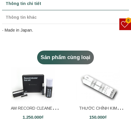
Thông tin chi tiết
Thông tin khác
0
- Made in Japan.
Sản phẩm cùng loại
AM RECORD CLEANER
THƯỚC CHỈNH KIM
1.250.000₫
150.000₫
BOX SET
ORTOFON