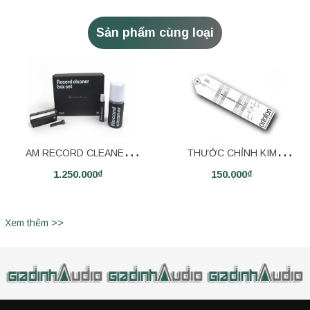
Sản phẩm cùng loại
AM RECORD CLEANER
THƯỚC CHỈNH KIM
1.250.000₫
150.000₫
BOX SET
ORTOFON
Xem thêm >>