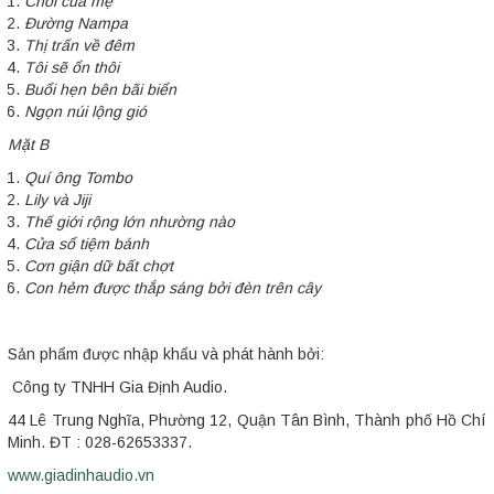
Chổi của mẹ
Đường Nampa
Thị trấn về đêm
Tôi sẽ ổn thôi
Buổi hẹn bên bãi biển
Ngọn núi lộng gió
Mặt B
Quí ông Tombo
Lily và Jiji
Thế giới rộng lớn nhường nào
Cửa sổ tiệm bánh
Cơn giận dữ bất chợt
Con hẻm được thắp sáng bởi đèn trên cây
Sản phẩm được nhập khẩu và phát hành bởi:
Công ty TNHH Gia Định Audio.
44 Lê Trung Nghĩa, Phường 12, Quận Tân Bình, Thành phố Hồ Chí
Minh. ĐT : 028-62653337.
www.giadinhaudio.vn