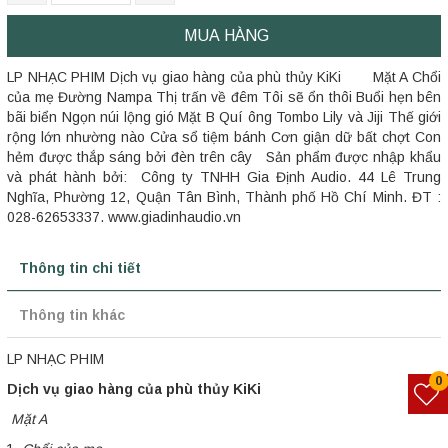
MUA HÀNG
LP NHẠC PHIM Dịch vụ giao hàng của phù thủy KiKi Mặt A Chổi
của mẹ Đường Nampa Thị trấn về đêm Tôi sẽ ổn thôi Buổi hẹn bên
bãi biển Ngọn núi lộng gió Mặt B Quí ông Tombo Lily và Jiji Thế giới
rộng lớn nhường nào Cửa sổ tiệm bánh Cơn giận dữ bất chợt Con
hẻm được thắp sáng bởi đèn trên cây Sản phẩm được nhập khẩu
và phát hành bởi: Công ty TNHH Gia Định Audio. 44 Lê Trung
Nghĩa, Phường 12, Quận Tân Bình, Thành phố Hồ Chí Minh. ĐT :
028-62653337. www.giadinhaudio.vn
Thông tin chi tiết
Thông tin khác
LP NHẠC PHIM
0
Dịch vụ giao hàng của phù thủy KiKi
Mặt A